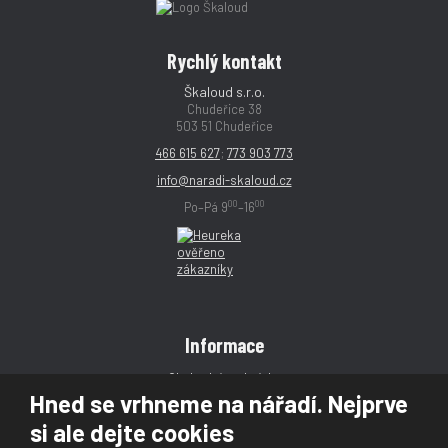
Rychlý kontakt
Škaloud s.r.o.
Chudeřice 38
503 51 Chudeřice
466 615 627
;
773 903 773
info@naradi-skaloud.cz
00
00
Po–Pá 9
–16
Informace
Obchodní podmínky
Hned se vrhneme na nářadí. Nejprve
Reklamace
si ale dejte cookies
Magazín