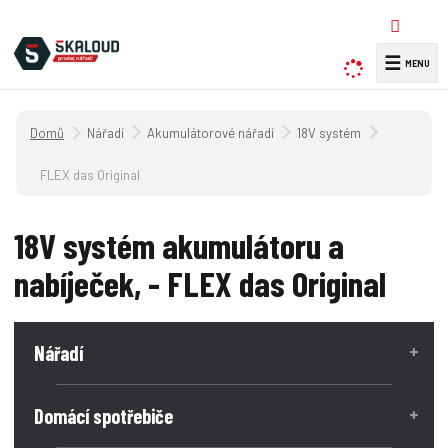
☰
V
y
h
Úvodní strana
Nářadí
Akumulátorové nářadí
18V systém
l
e
FLEX das Original
d
a
18V systém akumulátoru a
t
nabíječek, - FLEX das Original
Nářadí
Domácí spotřebiče