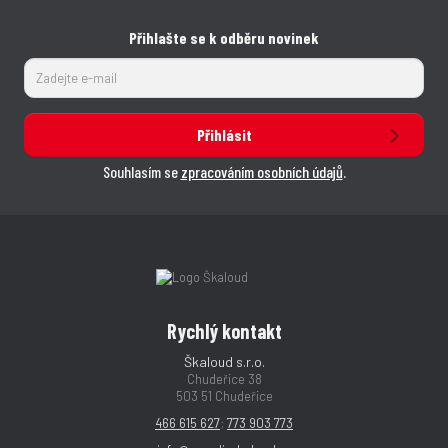
Přihlašte se k odběru novinek
Přihlásit
Souhlasím se
zpracováním osobních údajů
.
Rychlý kontakt
Škaloud s.r.o.
Chudeřice 38
503 51 Chudeřice
466 615 627
;
773 903 773