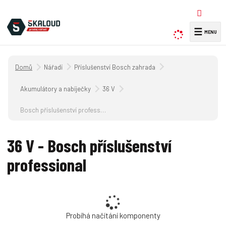
☰
V
y
h
Úvodní strana
Nářadí
Příslušenství Bosch zahrada
l
e
Akumulátory a nabíječky
36 V
d
a
Bosch příslušenství professional
t
36 V - Bosch příslušenství
professional
Probíhá načítání komponenty