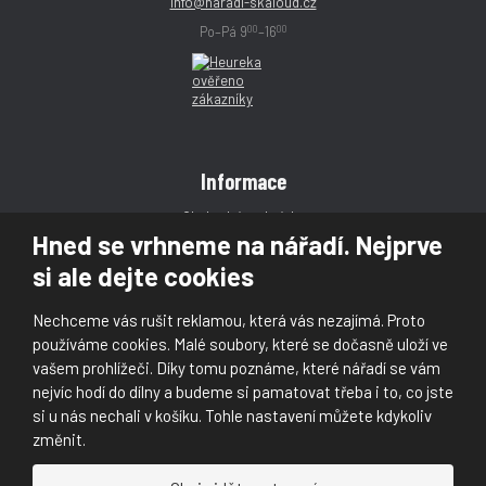
info@naradi-skaloud.cz
00
00
Po–Pá 9
–16
Informace
Obchodní podmínky
Hned se vrhneme na nářadí. Nejprve
Reklamace
si ale dejte cookies
Magazín
Poradna
Nechceme vás rušit reklamou, která vás nezajímá. Proto
Kontakt
používáme cookies. Malé soubory, které se dočasně uloží ve
vašem prohlížeči. Díky tomu poznáme, které nářadí se vám
nejvíc hodí do dílny a budeme si pamatovat třeba i to, co jste
si u nás nechali v košíku. Tohle nastavení můžete kdykoliv
změnit.
© 2026, Škaloud s.r.o.