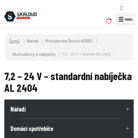
☰
V
y
h
Úvodní strana
Nářadí
Příslušenství Bosch HOBBY
l
e
7,2 – 24 V – standardní nabíječka AL 2404
Akumulátory a nabíječky
d
a
7,2 – 24 V – standardní nabíječka
t
AL 2404
Nářadí
Domácí spotřebiče