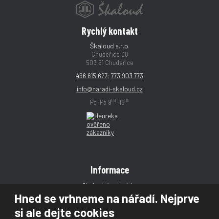
Rychlý kontakt
Škaloud s.r.o.
Chudeřice 38
503 51 Chudeřice
466 615 627
;
773 903 773
info@naradi-skaloud.cz
00
00
Po–Pá 9
–16
Informace
Obchodní podmínky
Hned se vrhneme na nářadí. Nejprve
Reklamace
si ale dejte cookies
Magazín