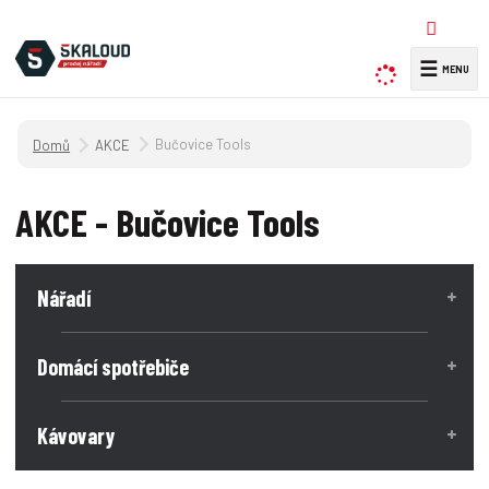
☰
V
y
h
Úvodní strana
Bučovice Tools
AKCE
l
e
d
AKCE - Bučovice Tools
a
t
Nářadí
Domácí spotřebiče
Kávovary