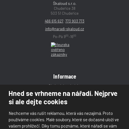
Škaloud s.r.o.
Chudeřice 38
503 51 Chudeřice
466 615 627
;
773 903 773
info@naradi-skaloud.cz
00
00
Po–Pá 9
–16
Informace
Obchodní podmínky
Hned se vrhneme na nářadí. Nejprve
Reklamace
si ale dejte cookies
Magazín
Poradna
Nechceme vás rušit reklamou, která vás nezajímá. Proto
Kontakt
používáme cookies. Malé soubory, které se dočasně uloží ve
vašem prohlížeči. Díky tomu poznáme, které nářadí se vám