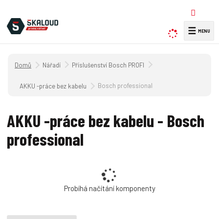
☰
V
y
h
Úvodní strana
Nářadí
Příslušenství Bosch PROFI
l
e
Bosch professional
AKKU -práce bez kabelu
d
a
AKKU -práce bez kabelu - Bosch
t
professional
Probíhá načítání komponenty