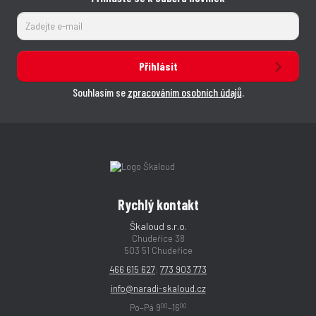
Přihlásit
Souhlasím se
zpracováním osobních údajů
.
Rychlý kontakt
Škaloud s.r.o.
Chudeřice 38
503 51 Chudeřice
466 615 627
;
773 903 773
info@naradi-skaloud.cz
00
00
Po–Pá 9
–16