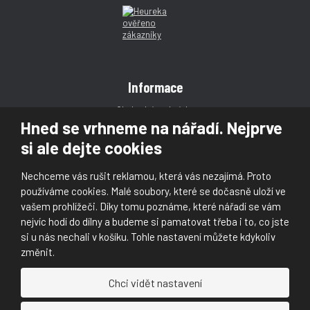
Informace
Obchodní podmínky
Hned se vrhneme na nářadí. Nejprve
Reklamace
si ale dejte cookies
Magazín
Poradna
Nechceme vás rušit reklamou, která vás nezajímá. Proto
Kontakt
používáme cookies. Malé soubory, které se dočasně uloží ve
vašem prohlížeči. Díky tomu poznáme, které nářadí se vám
nejvíc hodí do dílny a budeme si pamatovat třeba i to, co jste
si u nás nechali v košíku. Tohle nastavení můžete kdykoliv
změnit.
© 2026, Škaloud s.r.o.
Chci vidět nastavení
Prohlášení o přístupnosti
|
Ochrana osobních údajů (GDPR)
|
Mapa stránek
|
|
Nastavení cookies