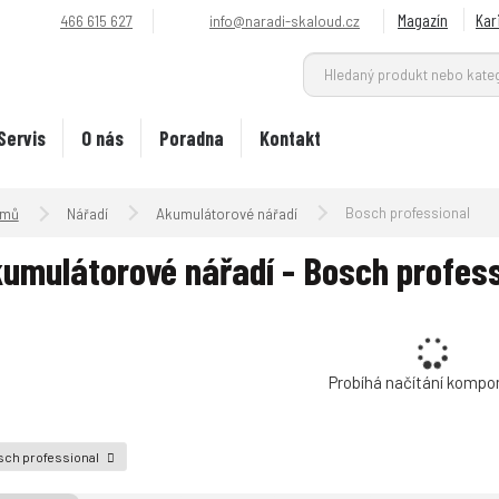
Magazín
Kar
466 615 627
info@naradi-skaloud.cz
Servis
O nás
Poradna
Kontakt
Úvodní strana
Bosch professional
Nářadí
Akumulátorové nářadí
umulátorové nářadí - Bosch profess
Probíhá načítání kompo
sch professional