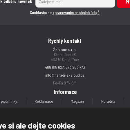
 k odběru novinek
Př
Souhlasím se
zpracováním osobních údajů
.
Rychlý kontakt
Škaloud s.r.o.
Chudeřice 38
503 51 Chudeřice
466 615 627
;
773 903 773
info@naradi-skaloud.cz
00
00
Po–Pá 9
–16
Informace
 podmínky
Reklamace
Magazín
Poradna
e si ale dejte cookies