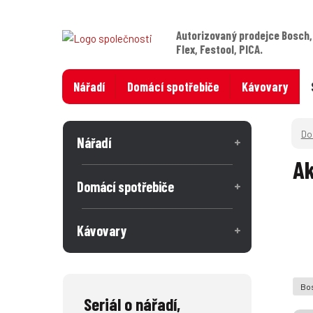
Autorizovaný prodejce Bosch,
Flex, Festool, PICA.
Nářadí
Domácí spotřebiče
Kávovary
Nářadí
Ak
Domácí spotřebiče
Kávovary
Bo
Seriál o nářadí,