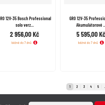
í
í
RO 12V-35 Bosch Professional
GRO 12V-35 Professio
solo verz...
Akumulátorové ..
2 956,00 Kč
5 595,00 K
běžně do 7 dnů
běžně do 7 dnů
1
2
3
4
5
.