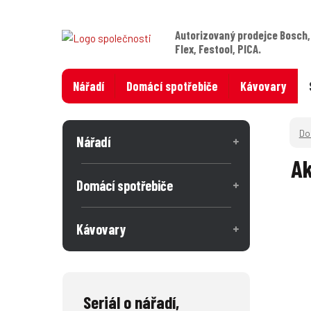
Autorizovaný prodejce Bosch,
Flex, Festool, PICA.
Nářadí
Domácí spotřebiče
Kávovary
Nářadí
Ak
Domácí spotřebiče
Kávovary
Seriál o nářadí,