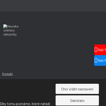
Náš 
Náš 
Kontakt
Chci vidět nastavení
Odmítám
 Díky tomu poznáme, které nářadí