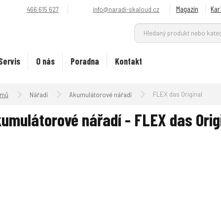
Magazín
Kar
466 615 627
info@naradi-skaloud.cz
Servis
O nás
Poradna
Kontakt
Úvodní strana
FLEX das Original
Nářadí
Akumulátorové nářadí
umulátorové nářadí - FLEX das Orig