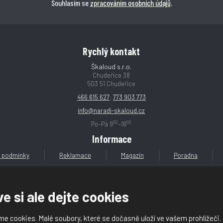
Souhlasím se
zpracováním osobních údajů
.
Rychlý kontakt
Škaloud s.r.o.
Chudeřice 38
503 51 Chudeřice
466 615 627
;
773 903 773
info@naradi-skaloud.cz
00
00
Po–Pá 9
–16
Informace
 podmínky
Reklamace
Magazín
Poradna
e si ale dejte cookies
e cookies. Malé soubory, které se dočasně uloží ve vašem prohlížeči.
loud s.r.o.