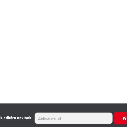
 k odběru novinek
Př