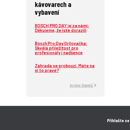
kávovarech a
vybavení
BOSCH PRO DAY je za námi:
Děkujeme, že jste dorazili
Bosch Pro Day Grilovačka:
Skvělá příležitost pro
profesionály i nadšence
Zahrada se probouzí. Máte na
ni to pravé?
Archiv článků
Přihlašte se