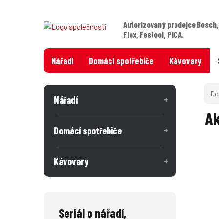
Autorizovaný prodejce Bosch,
Flex, Festool, PICA.
Nářadí
Domácí spotřebiče
Kávovary
Nářadí
Ak
Domácí spotřebiče
Kávovary
Seriál o nářadí,