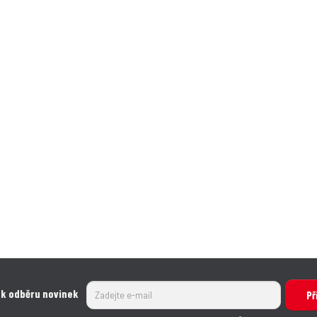
 k odběru novinek
Př