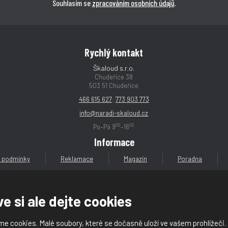
Souhlasím se
zpracováním osobních údajů
.
Rychlý kontakt
Škaloud s.r.o.
Chudeřice 38
503 51 Chudeřice
466 615 627
;
773 903 773
info@naradi-skaloud.cz
00
00
Po–Pá 9
–16
Informace
 podmínky
Reklamace
Magazín
Poradna
e si ale dejte cookies
e cookies. Malé soubory, které se dočasně uloží ve vašem prohlížeči.
loud s.r.o.