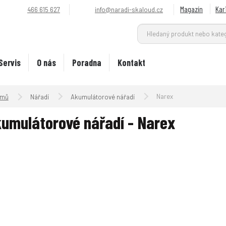
Magazín
Kar
466 615 627
info@naradi-skaloud.cz
Servis
O nás
Poradna
Kontakt
Úvodní strana
Narex
Nářadí
Akumulátorové nářadí
umulátorové nářadí - Narex