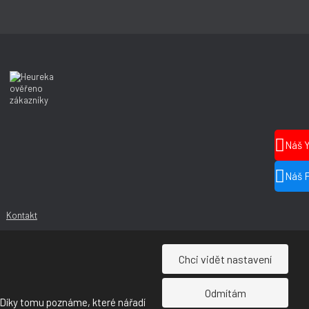
Náš 
Náš 
Kontakt
Chci vidět nastavení
Odmítám
 Díky tomu poznáme, které nářadí