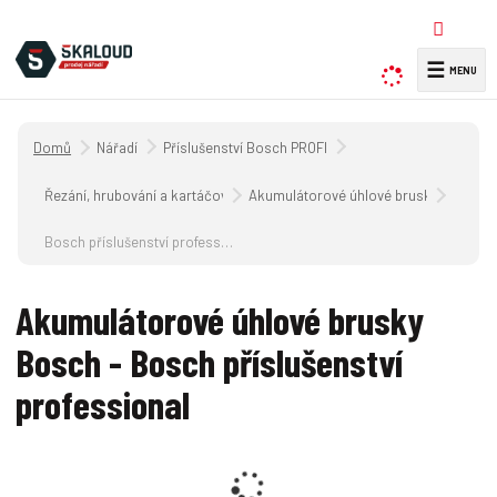
☰
V
y
h
Úvodní strana
Nářadí
Příslušenství Bosch PROFI
l
e
Řezání, hrubování a kartáčování bruskami na kov
Akumulátorové úhlové brusky Bosch
d
a
Bosch příslušenství professional
t
Akumulátorové úhlové brusky
Bosch - Bosch příslušenství
professional