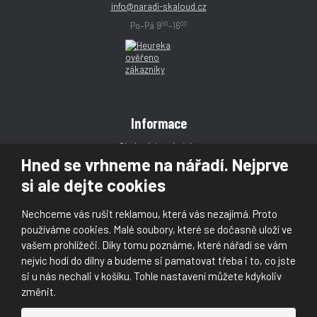
info@naradi-skaloud.cz
00
00
Po–Pá 9
–16
Informace
Obchodní podmínky
Hned se vrhneme na nářadí. Nejprve
Reklamace
si ale dejte cookies
Magazín
Poradna
Nechceme vás rušit reklamou, která vás nezajímá. Proto
Kontakt
používáme cookies. Malé soubory, které se dočasně uloží ve
vašem prohlížeči. Díky tomu poznáme, které nářadí se vám
nejvíc hodí do dílny a budeme si pamatovat třeba i to, co jste
si u nás nechali v košíku. Tohle nastavení můžete kdykoliv
změnit.