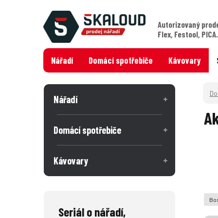
Autorizovaný prod
Flex, Festool, PICA
Nářadí
Domácí spotřebiče
Kávovary
Nářadí
Ak
Domácí spotřebiče
Kávovary
Bos
Seriál o nářadí,