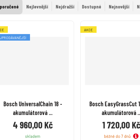
poručené
Nejlevnější
Nejdražší
Dostupné
Nejnovější
N
CE
AKCE
JPRODÁVANĚJŠÍ
Bosch UniversalChain 18 -
Bosch EasyGrassCut 
akumulátorová ...
akumulátorová ..
4 960,00 Kč
1 720,00 K
běžně do 7 dnů
skladem