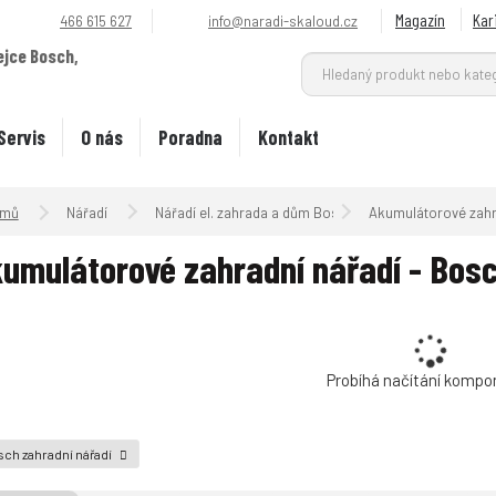
Magazín
Kar
466 615 627
info@naradi-skaloud.cz
ejce Bosch,
.
Servis
O nás
Poradna
Kontakt
Úvodní strana
Nářadí
Nářadí el. zahrada a dům Bosch
Akumulátorové zahr
umulátorové zahradní nářadí - Bosc
Probíhá načítání kompo
ch zahradní nářadí