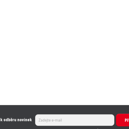
 k odběru novinek
Př