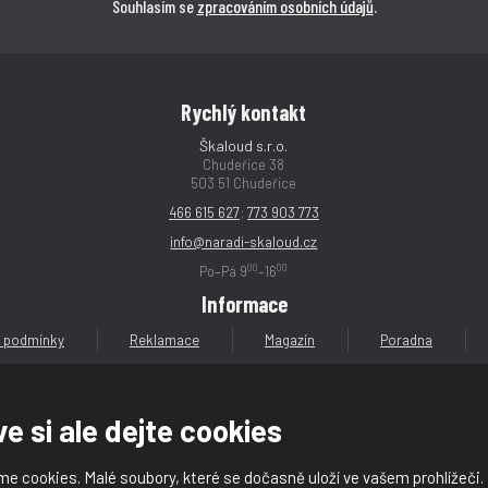
Souhlasím se
zpracováním osobních údajů
.
Rychlý kontakt
Škaloud s.r.o.
Chudeřice 38
503 51 Chudeřice
466 615 627
;
773 903 773
info@naradi-skaloud.cz
00
00
Po–Pá 9
–16
Informace
 podmínky
Reklamace
Magazín
Poradna
e si ale dejte cookies
e cookies. Malé soubory, které se dočasně uloží ve vašem prohlížeči.
loud s.r.o.