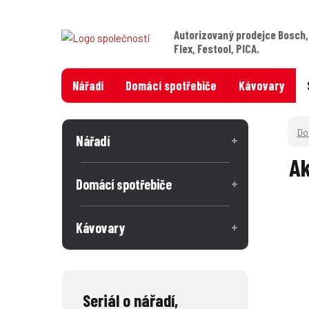
Autorizovaný prodejce Bosch,
Flex, Festool, PICA.
Nářadí
Domácí spotřebiče
Kávovary
Nářadí
Ak
Domácí spotřebiče
Kávovary
Seriál o nářadí,