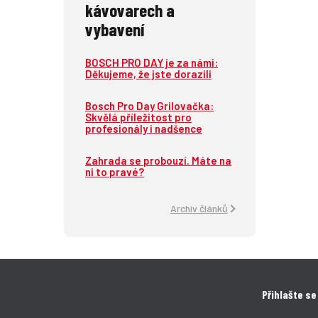
kávovarech a
vybavení
BOSCH PRO DAY je za námi:
Děkujeme, že jste dorazili
Bosch Pro Day Grilovačka:
Skvělá příležitost pro
profesionály i nadšence
Zahrada se probouzí. Máte na
ni to pravé?
Archiv článků
Přihlašte se