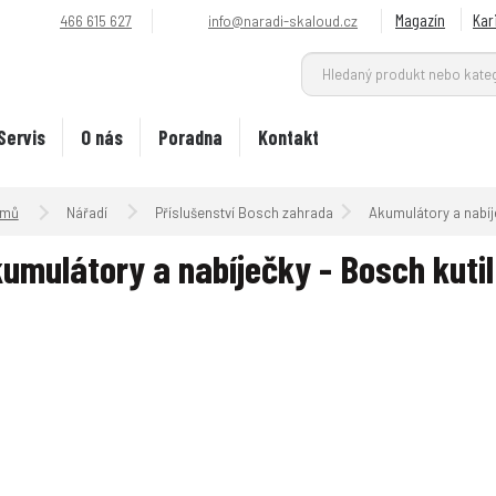
Magazín
Kar
466 615 627
info@naradi-skaloud.cz
Servis
O nás
Poradna
Kontakt
Úvodní strana
Nářadí
Příslušenství Bosch zahrada
Akumulátory a nabí
umulátory a nabíječky - Bosch kutil