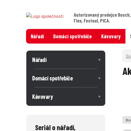
Autorizovaný prodejce Bosch,
Flex, Festool, PICA.
Nářadí
Domácí spotřebiče
Kávovary
Nářadí
Ak
Domácí spotřebiče
Kávovary
Bos
Seriál o nářadí,