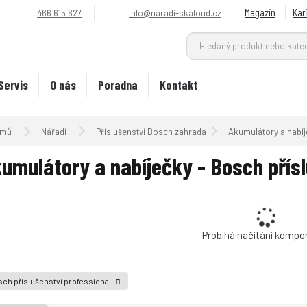
Magazín
Kar
466 615 627
info@naradi-skaloud.cz
Servis
O nás
Poradna
Kontakt
Úvodní strana
Nářadí
Příslušenství Bosch zahrada
Akumulátory a nabí
umulátory a nabíječky - Bosch přísl
Probíhá načítání kompo
ch příslušenství professional