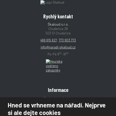
Rychlý kontakt
Škaloud s.r.o.
Chudeřice 38
503 51 Chudeřice
466 615 627
;
773 903 773
info@naradi-skaloud.cz
00
00
Po–Pá 9
–16
Informace
Obchodní podmínky
Hned se vrhneme na nářadí. Nejprve
Reklamace
si ale dejte cookies
Magazín