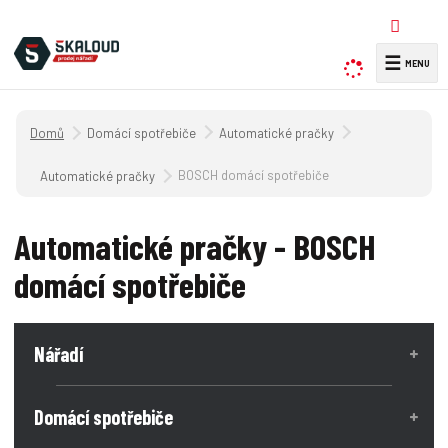
☰
V
y
h
Úvodní strana
Domácí spotřebiče
Automatické pračky
l
e
BOSCH domácí spotřebiče
Automatické pračky
d
a
Automatické pračky - BOSCH
t
domácí spotřebiče
Nářadí
Domácí spotřebiče