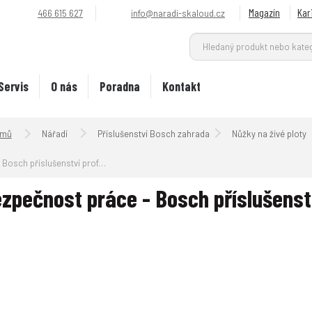
Magazín
Kar
466 615 627
info@naradi-skaloud.cz
Servis
O nás
Poradna
Kontakt
Úvodní strana
Nářadí
Příslušenství Bosch zahrada
Nůžky na živé ploty
Bosch příslušenství professional
zpečnost práce - Bosch příslušenst