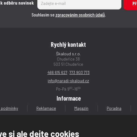
 k odběru novinek
Př
Souhlasím se
zpracováním osobních údajů
.
Rychlý kontakt
Škaloud s.r.o.
Chudeřice 38
503 51 Chudeřice
466 615 627
;
773 903 773
info@naradi-skaloud.cz
00
00
Po–Pá 9
–16
Informace
 podmínky
Reklamace
Magazín
Poradna
e si ale dejte cookies