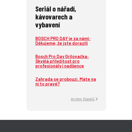
Seriál o nářadí,
kávovarech a
vybavení
BOSCH PRO DAY je za námi:
Děkujeme, že jste dorazili
Bosch Pro Day Grilovačka:
Skvělá příležitost pro
profesionály i nadšence
Zahrada se probouzí. Máte na
ni to pravé?
Archiv článků