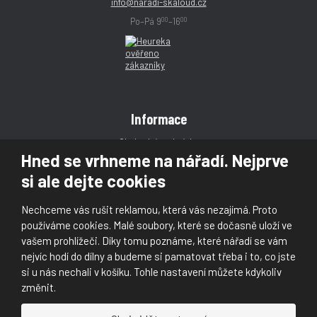
info@naradi-skaloud.cz
00
00
Po–Pá 9
–16
Informace
Obchodní podmínky
Hned se vrhneme na nářadí. Nejprve
Reklamace
si ale dejte cookies
Magazín
Poradna
Nechceme vás rušit reklamou, která vás nezajímá. Proto
Kontakt
používáme cookies. Malé soubory, které se dočasně uloží ve
vašem prohlížeči. Díky tomu poznáme, které nářadí se vám
nejvíc hodí do dílny a budeme si pamatovat třeba i to, co jste
si u nás nechali v košíku. Tohle nastavení můžete kdykoliv
změnit.
© 2026, Škaloud s.r.o.