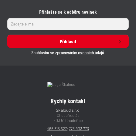
Přihlašte se k odběru novinek
Přihlásit
Souhlasím se
zpracováním osobních údajů
.
Rychlý kontakt
Škaloud s.r.o.
Chudeřice 38
503 51 Chudeřice
466 615 627
;
773 903 773