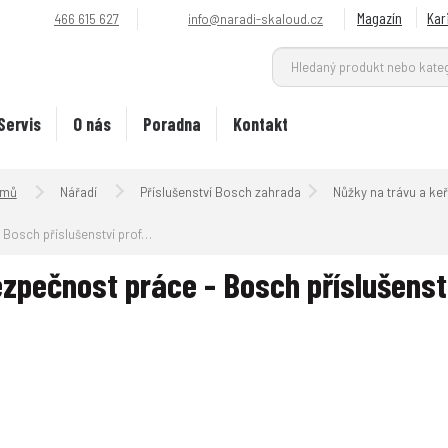
Magazín
Kar
466 615 627
info@naradi-skaloud.cz
Servis
O nás
Poradna
Kontakt
Úvodní strana
Nářadí
Příslušenství Bosch zahrada
Nůžky na trávu a ke
Bosch příslušenství professional
zpečnost práce - Bosch příslušenst