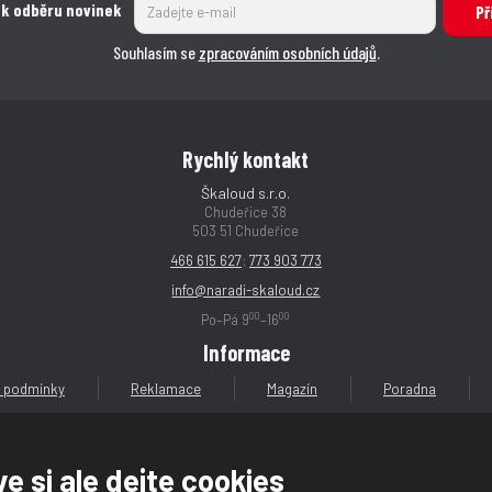
 k odběru novinek
Př
Souhlasím se
zpracováním osobních údajů
.
Rychlý kontakt
Škaloud s.r.o.
Chudeřice 38
503 51 Chudeřice
466 615 627
;
773 903 773
info@naradi-skaloud.cz
00
00
Po–Pá 9
–16
Informace
 podmínky
Reklamace
Magazín
Poradna
e si ale dejte cookies