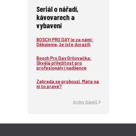
Seriál o nářadí,
kávovarech a
vybavení
BOSCH PRO DAY je za námi:
Děkujeme, že jste dorazili
Bosch Pro Day Grilovačka:
Skvělá příležitost pro
profesionály i nadšence
Zahrada se probouzí. Máte na
ni to pravé?
Archiv článků