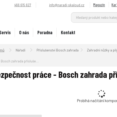
Magazín
Kar
466 615 627
info@naradi-skaloud.cz
Servis
O nás
Poradna
Kontakt
Úvodní strana
Nářadí
Příslušenství Bosch zahrada
Zahradní nůžky a pil
Bosch zahrada příslušenství
zpečnost práce - Bosch zahrada pří
Probíhá načítání kompo