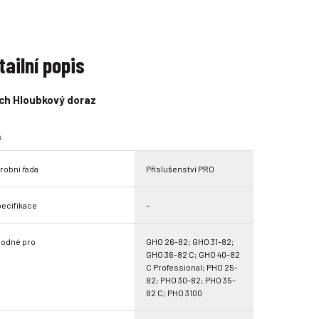
m
m
n
n
o
o
ž
ž
tailní popis
s
s
t
t
v
v
ch Hloubkový doraz
s
robní řada
Příslušenství PRO
ecifikace
–
odné pro
GHO 26-82; GHO 31-82;
GHO 36-82 C; GHO 40-82
C Professional; PHO 25-
82; PHO 30-82; PHO 35-
82 C; PHO 3100