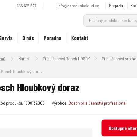
Magazín
Kar
466 615 627
info@naradi-skaloud.cz
Servis
O nás
Poradna
Kontakt
Úvodní strana
Nářadí
Příslušenství Bosch HOBBY
Příslušenství pro ho
Bosch Hloubkový doraz
sch Hloubkový doraz
K
Kód produktu:
1608132006
Výrobce:
Bosch příslušenství professional
ó
d
v
Dostupné alter
ý
r