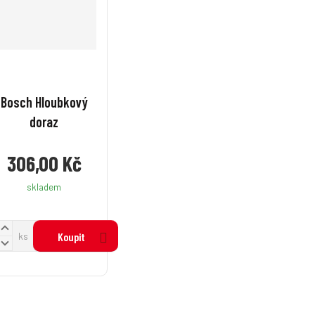
Bosch Hloubkový
doraz
306,00 Kč
skladem
N
ks
Koupit
a
S
v
n
ý
š
ž
t
t