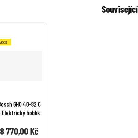
ž
ž
ž
ž
e
Související
s
s
s
s
t
t
t
t
t
v
v
v
v
í
í
AKCE
Bosch GHO 40-82 C
- Elektrický hoblík
8 770,00 Kč