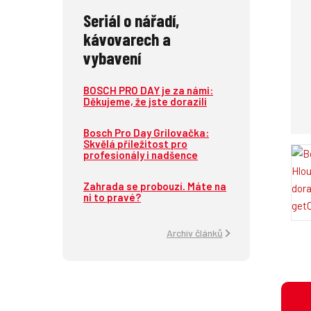
Seriál o nářadí,
kávovarech a
vybavení
BOSCH PRO DAY je za námi:
Děkujeme, že jste dorazili
Bosch Pro Day Grilovačka:
Skvělá příležitost pro
profesionály i nadšence
Zahrada se probouzí. Máte na
ni to pravé?
Archiv článků