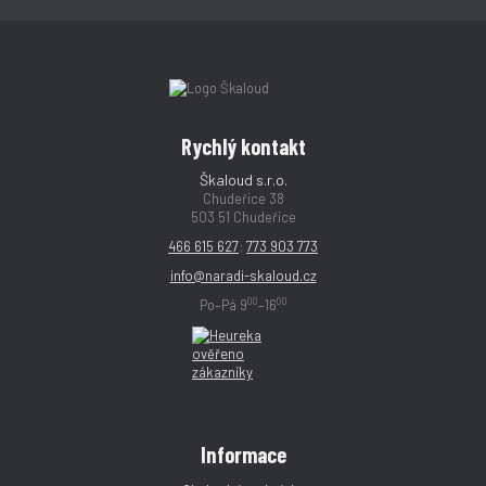
Rychlý kontakt
Škaloud s.r.o.
Chudeřice 38
503 51 Chudeřice
466 615 627
;
773 903 773
info@naradi-skaloud.cz
00
00
Po–Pá 9
–16
Informace