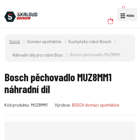
V
☰
y
h
l
Úvodní strana
Domácí spotřebiče
Kuchyňský robot Bosch
e
d
Bosch pěchovadlo MUZ8MM1 náhradní díl
Náhradní díly pro robot Bosch MUM 8 a 9 OPTIMUM
a
t
Bosch pěchovadlo MUZ8MM1
náhradní díl
K
K
Kód produktu:
MUZ8MM1
Výrobce:
BOSCH domácí spotřebiče
ó
ó
d
d
v
d
ý
o
r
d