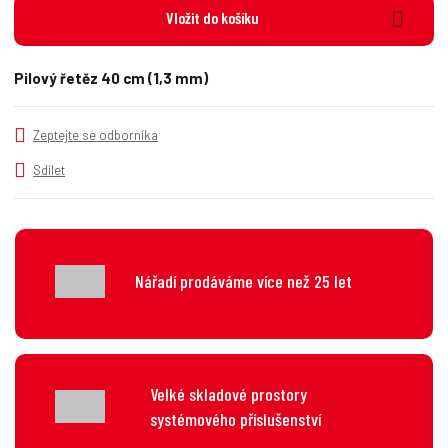
i
š
Vložit do košíku
i
t
i
t
m
t
p
n
m
Pilový řetěz 40 cm (1,3 mm)
o
o
n
č
ž
o
s
ž
e
Zeptejte se odborníka
t
s
t
v
t
Sdílet
í
v
í
Nářadí prodáváme více než 25 let
Velké skladové prostory
systémového příslušenství