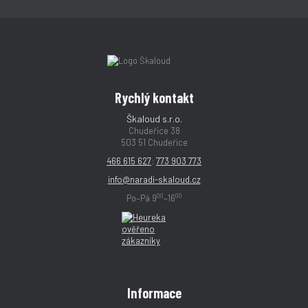
Rychlý kontakt
Škaloud s.r.o.
Chudeřice 38
503 51 Chudeřice
466 615 627
;
773 903 773
info@naradi-skaloud.cz
00
00
Po–Pá 9
–16
Informace