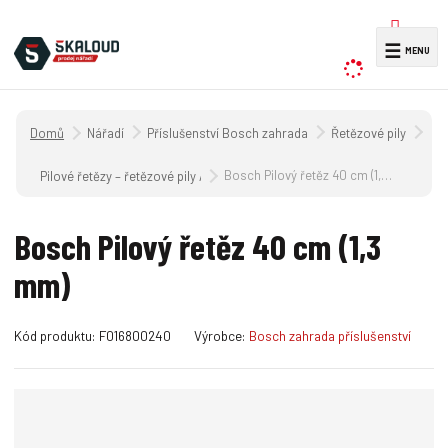
V
☰
y
h
l
Úvodní strana
Nářadí
Příslušenství Bosch zahrada
Řetězové pily
e
d
Bosch Pilový řetěz 40 cm (1,3 mm)
Pilové řetězy – řetězové pily AKE
a
t
Bosch Pilový řetěz 40 cm (1,3
mm)
K
Kód produktu:
F016800240
Výrobce:
Bosch zahrada příslušenství
ó
d
v
ý
r