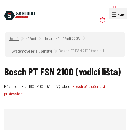
V
☰
y
h
l
Úvodní strana
Nářadí
Elektrické nářadí 220V
e
d
Bosch PT FSN 2100 (vodicí lišta)
Systémové příslušenství
a
t
Bosch PT FSN 2100 (vodicí lišta)
K
Kód produktu:
1600Z00007
Výrobce:
Bosch příslušenství
ó
professional
d
v
ý
r
o