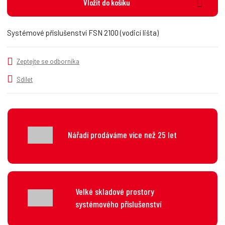
i
š
Vložit do košíku
i
t
i
t
m
t
p
n
m
Systémové příslušenství FSN 2100 (vodicí lišta)
o
o
n
č
ž
o
s
ž
e
Zeptejte se odborníka
t
s
t
v
t
Sdílet
í
v
í
Nářadí prodáváme více než 25 let
Velké skladové prostory
systémového příslušenství