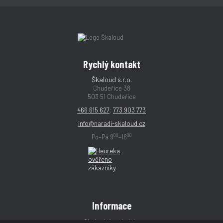
Rychlý kontakt
Škaloud s.r.o.
Chudeřice 38
503 51 Chudeřice
466 615 627
;
773 903 773
info@naradi-skaloud.cz
00
00
Po–Pá 9
–16
Informace
Obchodní podmínky