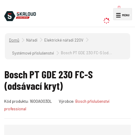
V
☰
y
h
l
Úvodní strana
Nářadí
Elektrické nářadí 220V
e
d
Bosch PT GDE 230 FC-S (odsávací kryt)
Systémové příslušenství
a
t
Bosch PT GDE 230 FC-S
(odsávací kryt)
K
Kód produktu:
1600A003DL
Výrobce:
Bosch příslušenství
ó
professional
d
v
ý
r