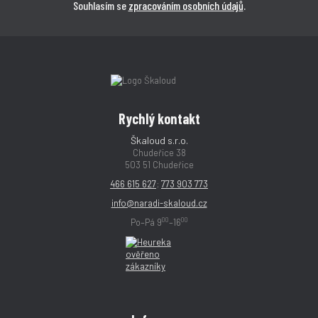
Souhlasím se
zpracováním osobních údajů
.
Rychlý kontakt
Škaloud s.r.o.
Chudeřice 38
503 51 Chudeřice
466 615 627
;
773 903 773
info@naradi-skaloud.cz
00
00
Po–Pá 9
–16