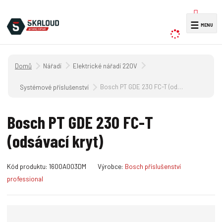
V
☰
y
h
l
Úvodní strana
Nářadí
Elektrické nářadí 220V
e
d
Bosch PT GDE 230 FC-T (odsávací kryt)
Systémové příslušenství
a
t
Bosch PT GDE 230 FC-T
(odsávací kryt)
K
Kód produktu:
1600A003DM
Výrobce:
Bosch příslušenství
ó
professional
d
v
ý
r