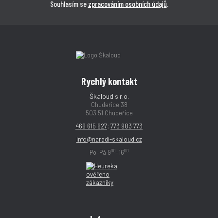
Souhlasím se
zpracováním osobních údajů
.
Rychlý kontakt
Škaloud s.r.o.
Chudeřice 38
503 51 Chudeřice
466 615 627
;
773 903 773
info@naradi-skaloud.cz
00
00
Po–Pá 9
–16