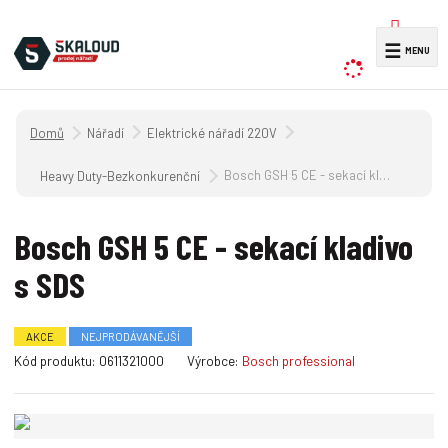
V
☰
y
h
l
Úvodní strana
Nářadí
Elektrické nářadí 220V
e
d
Bosch GSH 5 CE - sekací kladivo s SDS
Heavy Duty-Bezkonkurenční výdrž
a
t
Bosch GSH 5 CE - sekací kladivo
s SDS
AKCE
NEJPRODÁVANĚJŠÍ
K
Kód produktu:
0611321000
Výrobce:
Bosch professional
ó
d
v
ý