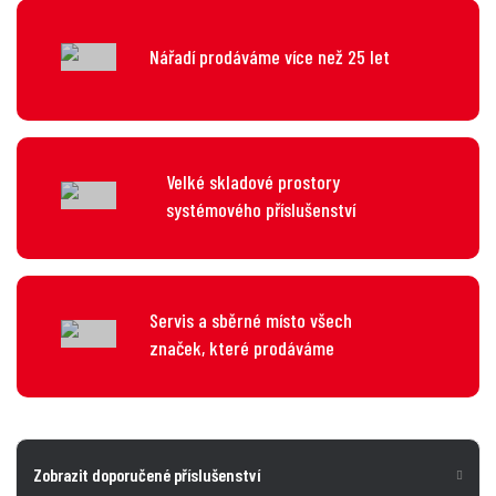
Nářadí prodáváme více než 25 let
Velké skladové prostory
systémového příslušenství
Servis a sběrné místo všech
značek, které prodáváme
Zobrazit doporučené příslušenství