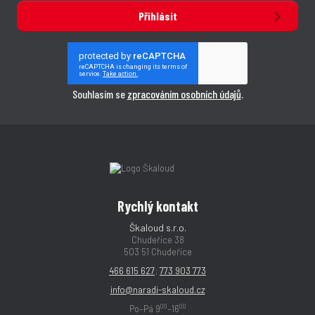
Přihlásit
Souhlasím se
zpracováním osobních údajů
.
Rychlý kontakt
Škaloud s.r.o.
Chudeřice 38
503 51 Chudeřice
466 615 627
;
773 903 773
info@naradi-skaloud.cz
00
00
Po–Pá 9
–16