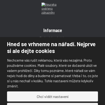
Informace
Obchodní podmínky
Hned se vrhneme na nářadí. Nejprve
Reklamace
si ale dejte cookies
Magazín
Poradna
Nechceme vás rušit reklamou, která vás nezajímá. Proto
Kontakt
používáme cookies. Malé soubory, které se dočasně uloží ve
vašem prohlížeči. Díky tomu poznáme, které nářadí se vám
nejvíc hodí do dílny a budeme si pamatovat třeba i to, co jste
si u nás nechali v košíku. Tohle nastavení můžete kdykoliv
změnit.
© 2026, Škaloud s.r.o.
Chci vidět nastavení
Prohlášení o přístupnosti
|
Ochrana osobních údajů (GDPR)
|
Mapa stránek
|
|
Nastavení cookies