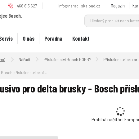
Magazín
Kar
466 615 627
info@naradi-skaloud.cz
ejce Bosch,
.
Servis
O nás
Poradna
Kontakt
Úvodní strana
Nářadí
Příslušenství Bosch HOBBY
Příslušenství pro br
Bosch příslušenství professional
usivo pro delta brusky - Bosch přís
Probíhá načítání kompo