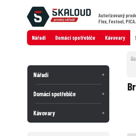
Autorizovaný prod
Flex, Festool, PICA
Nářadí
Domácí spotřebiče
Kávovary
Nářadí
Br
Domácí spotřebiče
Kávovary