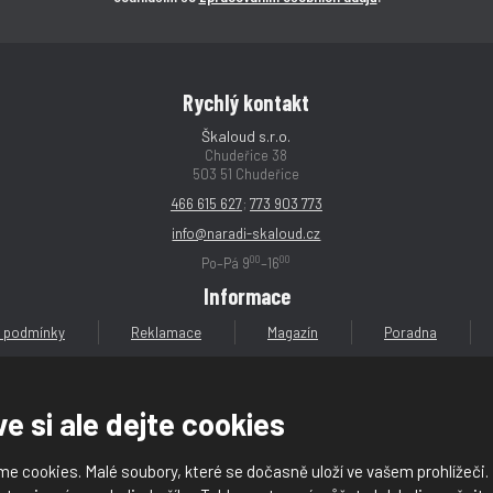
í
í
í
í
Rychlý kontakt
Škaloud s.r.o.
Chudeřice 38
503 51 Chudeřice
466 615 627
;
773 903 773
info@naradi-skaloud.cz
00
00
Po–Pá 9
–16
Informace
 podmínky
Reklamace
Magazín
Poradna
e si ale dejte cookies
e cookies. Malé soubory, které se dočasně uloží ve vašem prohlížeči.
loud s.r.o.