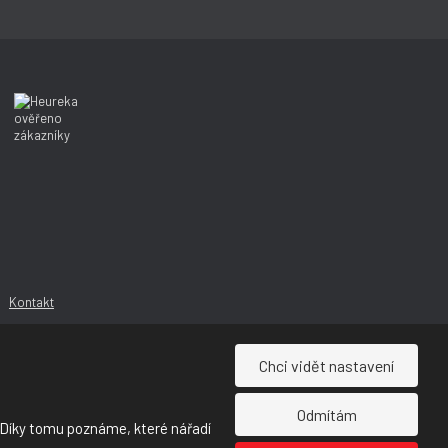
í
í
Kontakt
Chci vidět nastavení
Odmítám
 Díky tomu poznáme, které nářadí