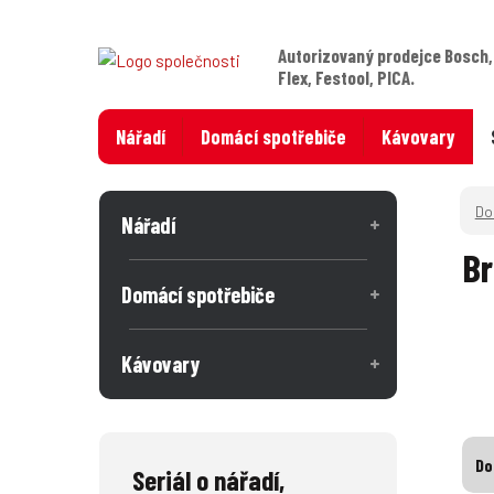
Autorizovaný prodejce Bosch,
Flex, Festool, PICA.
Nářadí
Domácí spotřebiče
Kávovary
Nářadí
Br
Domácí spotřebiče
Kávovary
Do
Seriál o nářadí,