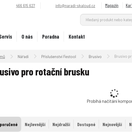
Magazín
Kar
466 615 627
info@naradi-skaloud.cz
Servis
O nás
Poradna
Kontakt
Úvodní strana
Brusivo pro
Nářadí
Příslušenství Festool
Brusivo
usivo pro rotační brusku
Probíhá načítání kompo
poručené
Nejlevnější
Nejdražší
Dostupné
Nejnovější
N