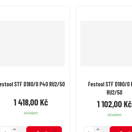
estool STF D180/0 P40 RU2/50
Festool STF D180/0 
RU2/50
1 418,00 Kč
1 102,00 Kč
skladem
skladem
N
N
Z
Z