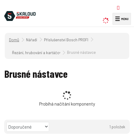
☰
V
y
h
Úvodní strana
Nářadí
Příslušenství Bosch PROFI
l
e
Brusné nástavce
Řezání, hrubování a kartáčování bruskami na kov
d
a
Brusné nástavce
t
Probíhá načítání komponenty
Ř
1
položek
a
O
T
Ř