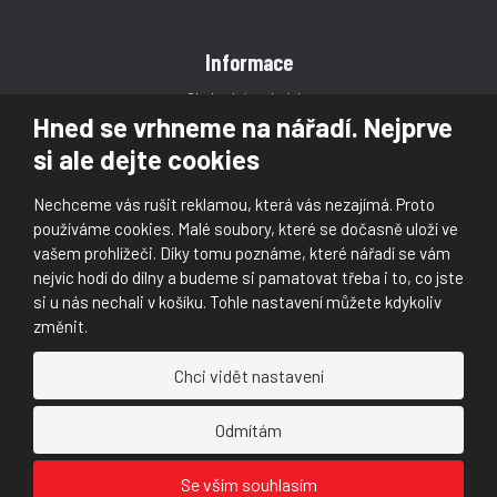
Informace
Obchodní podmínky
Hned se vrhneme na nářadí. Nejprve
Reklamace
si ale dejte cookies
Magazín
Poradna
Nechceme vás rušit reklamou, která vás nezajímá. Proto
Kontakt
používáme cookies. Malé soubory, které se dočasně uloží ve
vašem prohlížeči. Díky tomu poznáme, které nářadí se vám
nejvíc hodí do dílny a budeme si pamatovat třeba i to, co jste
si u nás nechali v košíku. Tohle nastavení můžete kdykoliv
změnit.
© 2026, Škaloud s.r.o.
Chci vidět nastavení
Prohlášení o přístupnosti
|
Ochrana osobních údajů (GDPR)
|
Mapa stránek
|
|
Nastavení cookies
Odmítám
Náš
Náš
Se vším souhlasím