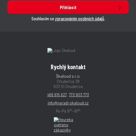
Přihlásit
Souhlasím se
zpracováním osobních údajů
.
Rychlý kontakt
Škaloud s.r.o.
Chudeřice 38
503 51 Chudeřice
466 615 627
;
773 903 773
info@naradi-skaloud.cz
00
00
Po–Pá 9
–16