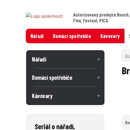
Autorizovaný prodejce Bosch,
Flex, Festool, PICA.
Nářadí
Domácí spotřebiče
Kávovary
Nářadí
Br
Domácí spotřebiče
Kávovary
Do
Seriál o nářadí,