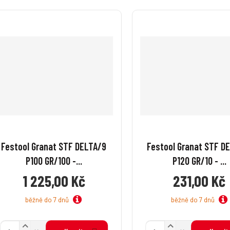
Festool Granat STF DELTA/9
Festool Granat STF D
P100 GR/100 -...
P120 GR/10 - ...
1 225,00 Kč
231,00 Kč
běžně do 7 dnů
běžně do 7 dnů
N
N
Z
Z