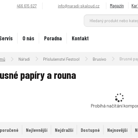
Magazín
Kar
466 615 627
info@naradi-skaloud.cz
Servis
O nás
Poradna
Kontakt
Úvodní strana
Brusné pap
Nářadí
Příslušenství Festool
Brusivo
usné papíry a rouna
Probíhá načítání kompo
poručené
Nejlevnější
Nejdražší
Dostupné
Nejnovější
N