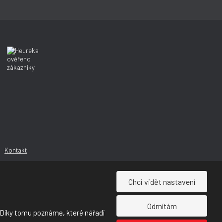
í
í
Kontakt
Chci vidět nastavení
Odmítám
 Díky tomu poznáme, které nářadí