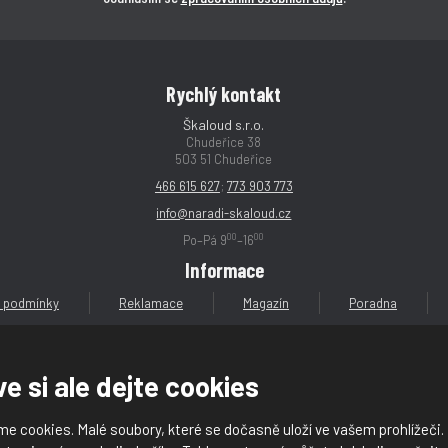
í
í
í
í
Rychlý kontakt
Škaloud s.r.o.
Chudeřice 38
503 51 Chudeřice
466 615 627
;
773 903 773
info@naradi-skaloud.cz
00
00
Po–Pá 9
–16
Informace
 podmínky
Reklamace
Magazín
Poradna
e si ale dejte cookies
e cookies. Malé soubory, které se dočasně uloží ve vašem prohlížeči.
loud s.r.o.