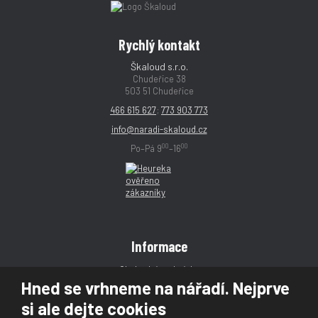
Rychlý kontakt
Škaloud s.r.o.
Chudeřice 38
503 51 Chudeřice
466 615 627
;
773 903 773
info@naradi-skaloud.cz
00
00
Po–Pá 9
–16
Informace
Obchodní podmínky
Hned se vrhneme na nářadí. Nejprve
Reklamace
si ale dejte cookies
Magazín