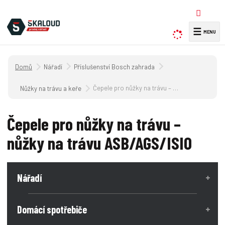
☰
V
y
h
Úvodní strana
Nářadí
Příslušenství Bosch zahrada
l
e
Čepele pro nůžky na trávu – nůžky na trávu ASB/AGS/ISIO
Nůžky na trávu a keře
d
a
Čepele pro nůžky na trávu –
t
nůžky na trávu ASB/AGS/ISIO
Nářadí
Domácí spotřebiče