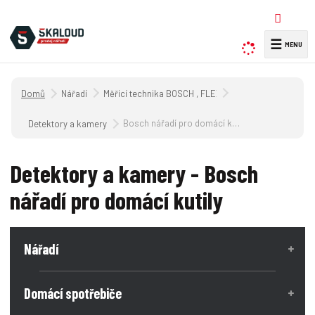
☰
V
y
h
Úvodní strana
Nářadí
Měřicí technika BOSCH , FLEX ,SOLA
l
e
Bosch nářadí pro domácí kutily
Detektory a kamery
d
a
Detektory a kamery - Bosch
t
nářadí pro domácí kutily
Nářadí
Domácí spotřebiče