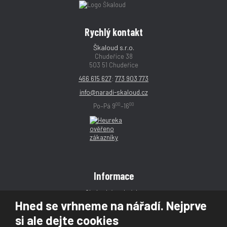
Rychlý kontakt
Škaloud s.r.o.
Chudeřice 38
503 51 Chudeřice
466 615 627
;
773 903 773
info@naradi-skaloud.cz
00
00
Po–Pá 9
–16
Informace
Obchodní podmínky
Hned se vrhneme na nářadí. Nejprve
Reklamace
si ale dejte cookies
Magazín