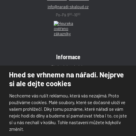
info@naradi-skaloud.cz
00
00
Po–Pá 9
–16
Informace
Obchodní podmínky
Hned se vrhneme na nářadí. Nejprve
Reklamace
si ale dejte cookies
Magazín
Poradna
Nechceme vás rušit reklamou, která vás nezajímá. Proto
Kontakt
používáme cookies. Malé soubory, které se dočasně uloží ve
vašem prohlížeči. Díky tomu poznáme, které nářadí se vám
nejvíc hodí do dílny a budeme si pamatovat třeba i to, co jste
si u nás nechali v košíku. Tohle nastavení můžete kdykoliv
změnit.