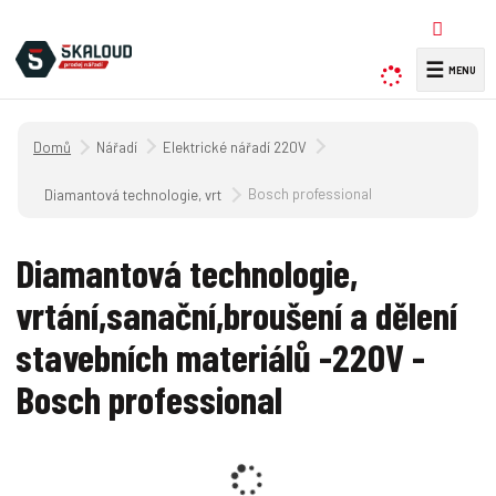
☰
V
y
h
Úvodní strana
Nářadí
Elektrické nářadí 220V
l
e
Bosch professional
Diamantová technologie, vrtání,sanační,broušení a dělení stavebních m
d
a
Diamantová technologie,
t
vrtání,sanační,broušení a dělení
stavebních materiálů -220V -
Bosch professional