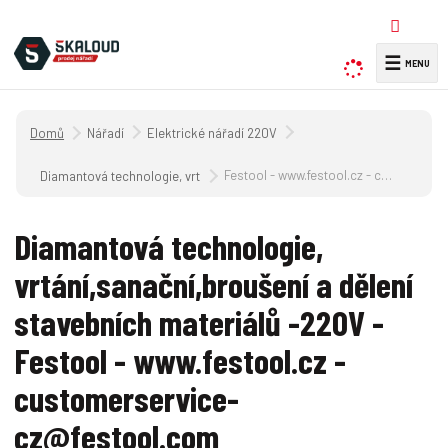
☰
V
y
h
Úvodní strana
Nářadí
Elektrické nářadí 220V
l
e
Festool - www.festool.cz - customerservice-cz@festool.com
Diamantová technologie, vrtání,sanační,broušení a dělení stavebních m
d
a
Diamantová technologie,
t
vrtání,sanační,broušení a dělení
stavebních materiálů -220V -
Festool - www.festool.cz -
customerservice-
cz@festool.com