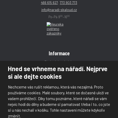
466 615 627
;
773 903 773
info@naradi-skaloud.cz
00
00
Po–Pá 9
–16
Informace
Obchodní podmínky
Hned se vrhneme na nářadí. Nejprve
Reklamace
si ale dejte cookies
Magazín
Poradna
Nechceme vás rušit reklamou, která vás nezajímá. Proto
Kontakt
používáme cookies. Malé soubory, které se dočasně uloží ve
vašem prohlížeči. Díky tomu poznáme, které nářadí se vám
nejvíc hodí do dílny a budeme si pamatovat třeba i to, co jste
si u nás nechali v košíku. Tohle nastavení můžete kdykoliv
změnit.