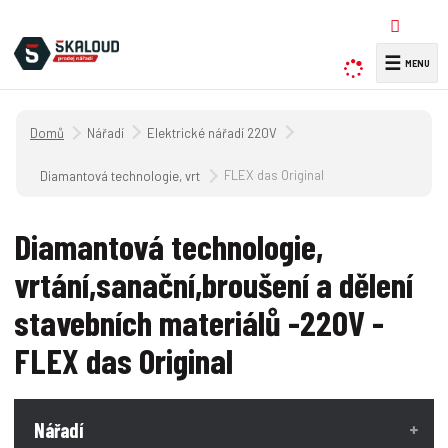
☰
V
y
h
Úvodní strana
Nářadí
Elektrické nářadí 220V
l
e
FLEX das Original
Diamantová technologie, vrtání,sanační,broušení a dělení stavebních m
d
a
Diamantová technologie,
t
vrtání,sanační,broušení a dělení
stavebních materiálů -220V -
FLEX das Original
Nářadí