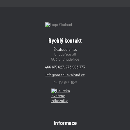
Rychlý kontakt
Škaloud s.r.o.
Chudeřice 38
503 51 Chudeřice
466 615 627
;
773 903 773
info@naradi-skaloud.cz
00
00
Po–Pá 9
–16
Informace