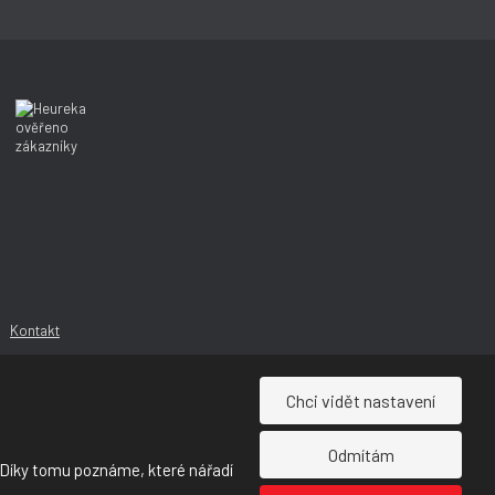
í
í
Kontakt
Chci vidět nastavení
Odmítám
 Díky tomu poznáme, které nářadí