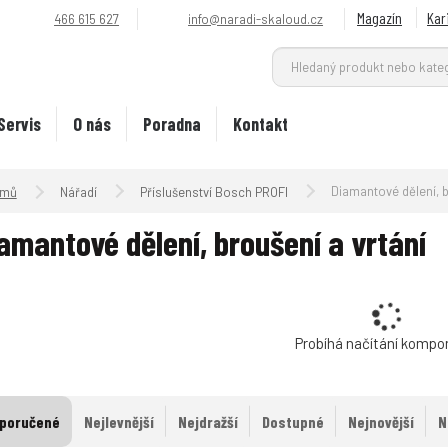
Magazín
Kar
466 615 627
info@naradi-skaloud.cz
Servis
O nás
Poradna
Kontakt
Úvodní strana
Diamantové dělení, broušení a 
Nářadí
Příslušenství Bosch PROFI
amantové dělení, broušení a vrtání
Probíhá načítání kompo
poručené
Nejlevnější
Nejdražší
Dostupné
Nejnovější
N