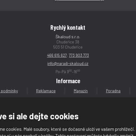
í
í
í
í
Rychlý kontakt
Škaloud s.r.o.
Chudeřice 38
503 51 Chudeřice
466 615 627
;
773 903 773
info@naradi-skaloud.cz
00
00
Po–Pá 9
–16
Informace
 podmínky
Reklamace
Magazín
Poradna
e si ale dejte cookies
e cookies. Malé soubory, které se dočasně uloží ve vašem prohlížeči.
loud s.r.o.
ste si u nás nechali v košíku. Tohle nastavení můžete kdykoliv změnit.