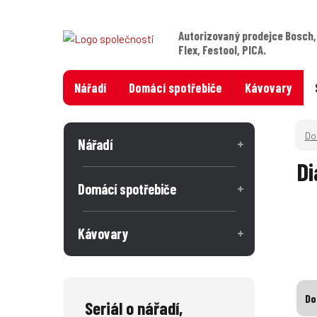
Autorizovaný prodejce Bosch,
Flex, Festool, PICA.
Nářadí
Domácí spotřebiče
Kávovary
Nářadí
Di
Domácí spotřebiče
Kávovary
Do
Seriál o nářadí,