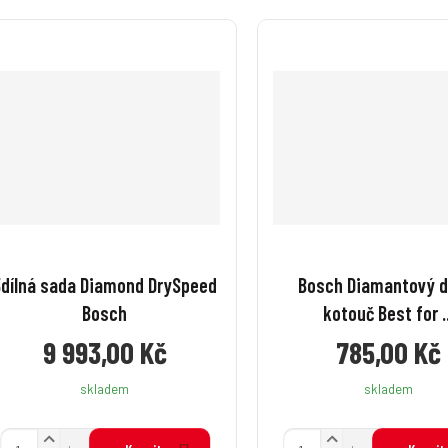
5dílná sada Diamond DrySpeed
Bosch Diamantový dě
Bosch
kotouč Best for ..
9 993,00 Kč
785,00 Kč
skladem
skladem
N
N
Z
Z