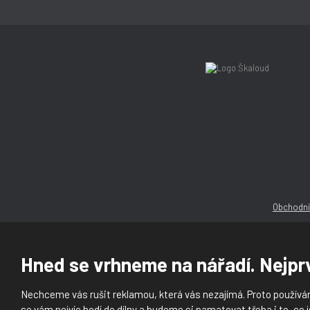
Obchodní
Hned se vrhneme na nářadí. Nejprv
Nechceme vás rušit reklamou, která vás nezajímá. Proto používám
© 2026, Ška
se vám nejvíc hodí do dílny a budeme si pamatovat třeba i to, co j