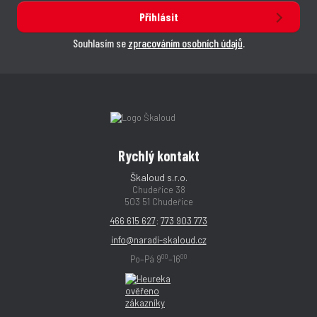
Přihlásit
Souhlasím se
zpracováním osobních údajů
.
Rychlý kontakt
Škaloud s.r.o.
Chudeřice 38
503 51 Chudeřice
466 615 627
;
773 903 773
info@naradi-skaloud.cz
00
00
Po–Pá 9
–16