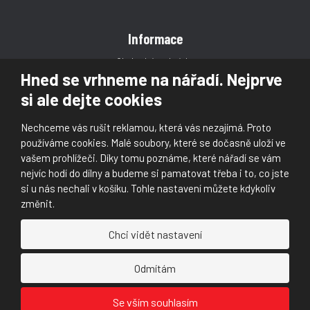
Informace
Obchodní podmínky
Hned se vrhneme na nářadí. Nejprve
Reklamace
si ale dejte cookies
Magazín
Poradna
Nechceme vás rušit reklamou, která vás nezajímá. Proto
Kontakt
používáme cookies. Malé soubory, které se dočasně uloží ve
vašem prohlížeči. Díky tomu poznáme, které nářadí se vám
nejvíc hodí do dílny a budeme si pamatovat třeba i to, co jste
si u nás nechali v košíku. Tohle nastavení můžete kdykoliv
změnit.
© 2026, Škaloud s.r.o.
Chci vidět nastavení
Prohlášení o přístupnosti
|
Ochrana osobních údajů (GDPR)
|
Mapa stránek
|
|
Nastavení cookies
Odmítám
Náš
Náš
Se vším souhlasím