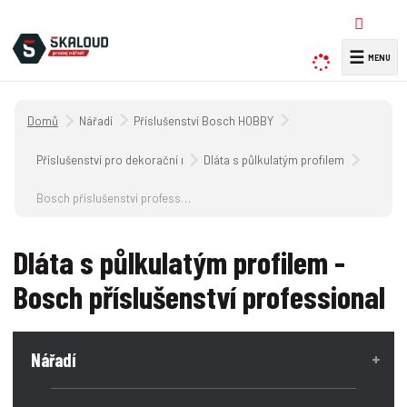
☰
V
y
h
Úvodní strana
Nářadí
Příslušenství Bosch HOBBY
l
e
Příslušenství pro dekorační nářadí
Dláta s půlkulatým profilem
d
a
Bosch příslušenství professional
t
Dláta s půlkulatým profilem -
Bosch příslušenství professional
Nářadí