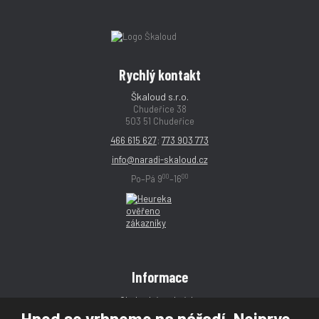
Rychlý kontakt
Škaloud s.r.o.
Chudeřice 38
503 51 Chudeřice
466 615 627
;
773 903 773
info@naradi-skaloud.cz
00
00
Po–Pá 9
–16
Informace
Obchodní podmínky
Hned se vrhneme na nářadí. Nejprve