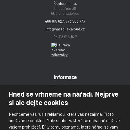
Škaloud s.r.o.
Chudeřice 38
503 51 Chudeřice
466 615 627
;
773 903 773
info@naradi-skaloud.cz
00
00
Po–Pá 9
–16
Informace
Obchodní podmínky
Hned se vrhneme na nářadí. Nejprve
Reklamace
si ale dejte cookies
Magazín
Poradna
Nechceme vás rušit reklamou, která vás nezajímá. Proto
Kontakt
používáme cookies. Malé soubory, které se dočasně uloží ve
vašem prohlížeči. Díky tomu poznáme, které nářadí se vám