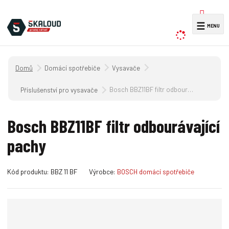
V
☰
y
h
l
Úvodní strana
Domácí spotřebiče
Vysavače
e
d
Bosch BBZ11BF filtr odbourávající pachy
Příslušenství pro vysavače
a
t
Bosch BBZ11BF filtr odbourávající
pachy
K
K
Kód produktu:
BBZ 11 BF
Výrobce:
BOSCH domácí spotřebiče
ó
ó
d
d
v
d
ý
o
r
d