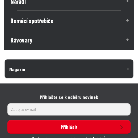
Nářadí
Domácí spotřebiče
Kávovary
Magazín
Přihlašte se k odběru novinek
Přihlásit