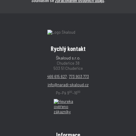
Souhlasím se
zpracováním osobních údajů
.
Rychlý kontakt
Škaloud s.r.o.
Chudeřice 38
503 51 Chudeřice
466 615 627
;
773 903 773
info@naradi-skaloud.cz
00
00
Po–Pá 9
–16
Informace