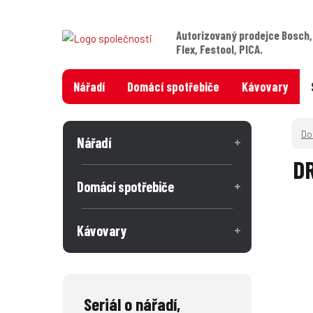
Autorizovaný prodejce Bosch,
Flex, Festool, PICA.
Nářadí
Domácí spotřebiče
Kávovary
Nářadí
DR
Domácí spotřebiče
Kávovary
Seriál o nářadí,