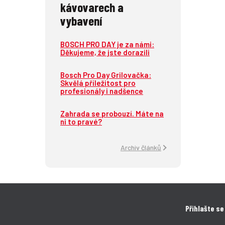
kávovarech a
vybavení
BOSCH PRO DAY je za námi:
Děkujeme, že jste dorazili
Bosch Pro Day Grilovačka:
Skvělá příležitost pro
profesionály i nadšence
Zahrada se probouzí. Máte na
ni to pravé?
Archiv článků
Přihlašte se