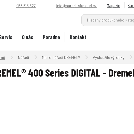
Magazín
Kar
466 615 627
info@naradi-skaloud.cz
Servis
O nás
Poradna
Kontakt
Úvodní strana
Nářadí
Micro nářadí DREMEL®
Vysloužilé výrobky
EMEL® 400 Series DIGITAL - Dreme