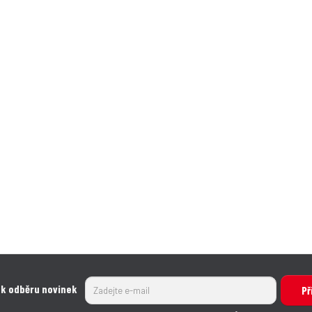
 k odběru novinek
Př