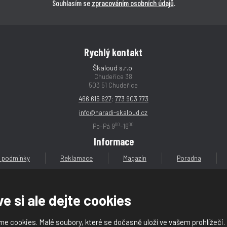
Souhlasím se
zpracováním osobních údajů
.
Rychlý kontakt
Škaloud s.r.o.
Chudeřice 38
503 51 Chudeřice
466 615 627
;
773 903 773
info@naradi-skaloud.cz
00
00
Po–Pá 9
–16
Informace
 podmínky
Reklamace
Magazín
Poradna
e si ale dejte cookies
e cookies. Malé soubory, které se dočasně uloží ve vašem prohlížeči.
loud s.r.o.