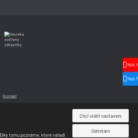
Náš 
Náš 
Kontakt
Chci vidět nastavení
Odmítám
 Díky tomu poznáme, které nářadí