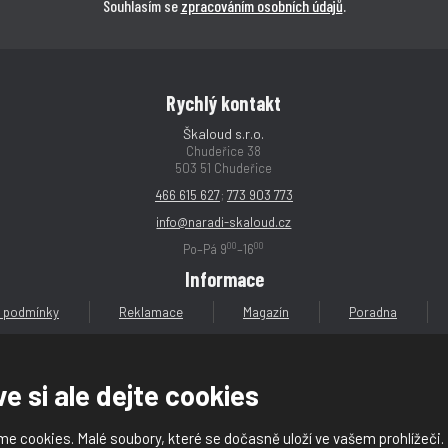
Souhlasím se
zpracováním osobních údajů
.
Rychlý kontakt
Škaloud s.r.o.
Chudeřice 38
503 51 Chudeřice
466 615 627
;
773 903 773
info@naradi-skaloud.cz
00
00
Po–Pá 9
–16
Informace
 podmínky
Reklamace
Magazín
Poradna
e si ale dejte cookies
e cookies. Malé soubory, které se dočasně uloží ve vašem prohlížeči.
loud s.r.o.