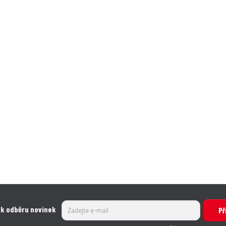
 k odběru novinek
Př