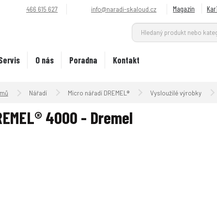
Magazín
Kar
466 615 627
info@naradi-skaloud.cz
Servis
O nás
Poradna
Kontakt
Úvodní strana
Nářadí
Micro nářadí DREMEL®
Vysloužilé výrobky
EMEL® 4000 - Dremel