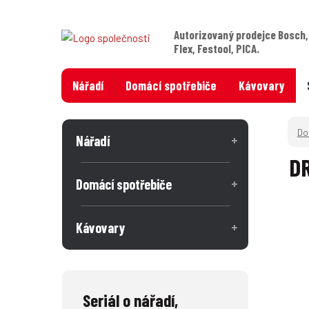
Autorizovaný prodejce Bosch,
Flex, Festool, PICA.
Nářadí
Domácí spotřebiče
Kávovary
Nářadí
DR
Domácí spotřebiče
Kávovary
Seriál o nářadí,