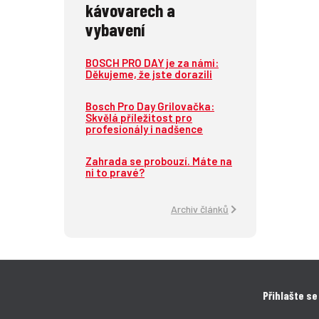
kávovarech a
vybavení
BOSCH PRO DAY je za námi:
Děkujeme, že jste dorazili
Bosch Pro Day Grilovačka:
Skvělá příležitost pro
profesionály i nadšence
Zahrada se probouzí. Máte na
ni to pravé?
Archiv článků
Přihlašte se