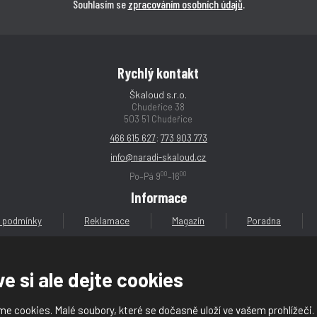
Souhlasím se
zpracováním osobních údajů
.
Rychlý kontakt
Škaloud s.r.o.
Chudeřice 38
503 51 Chudeřice
466 615 627
;
773 903 773
info@naradi-skaloud.cz
00
00
Po–Pá 9
–16
Informace
 podmínky
Reklamace
Magazín
Poradna
e si ale dejte cookies
e cookies. Malé soubory, které se dočasně uloží ve vašem prohlížeči.
loud s.r.o.