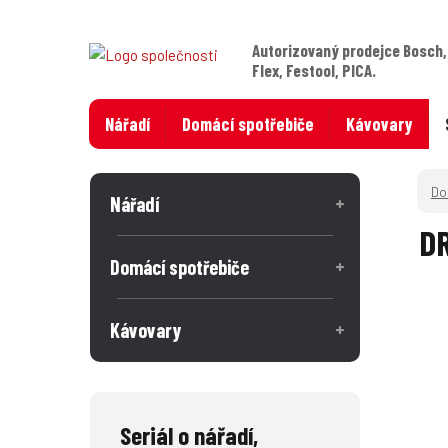
Autorizovaný prodejce Bosch,
Flex, Festool, PICA.
Nářadí
Domácí spotřebiče
Kávovary
Nářadí
D
Domácí spotřebiče
Kávovary
Seriál o nářadí,