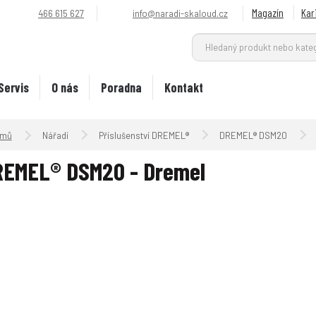
Magazín
Kar
466 615 627
info@naradi-skaloud.cz
Servis
O nás
Poradna
Kontakt
Úvodní strana
Nářadí
Příslušenství DREMEL®
DREMEL® DSM20
REMEL® DSM20 - Dremel