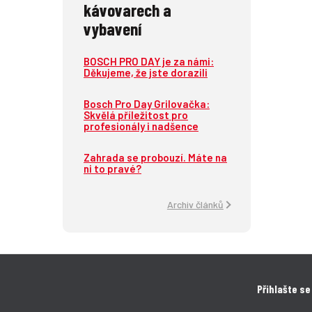
kávovarech a
vybavení
BOSCH PRO DAY je za námi:
Děkujeme, že jste dorazili
Bosch Pro Day Grilovačka:
Skvělá příležitost pro
profesionály i nadšence
Zahrada se probouzí. Máte na
ni to pravé?
Archiv článků
Přihlašte se