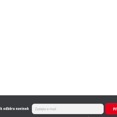
 k odběru novinek
Př