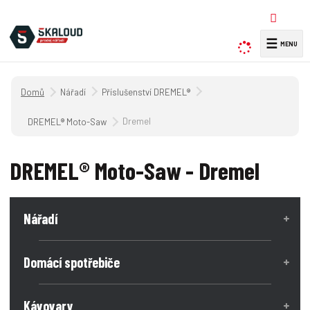
☰
V
y
h
Úvodní strana
Nářadí
Příslušenství DREMEL®
l
e
Dremel
DREMEL® Moto-Saw
d
a
DREMEL® Moto-Saw - Dremel
t
Nářadí
Domácí spotřebiče
Kávovary