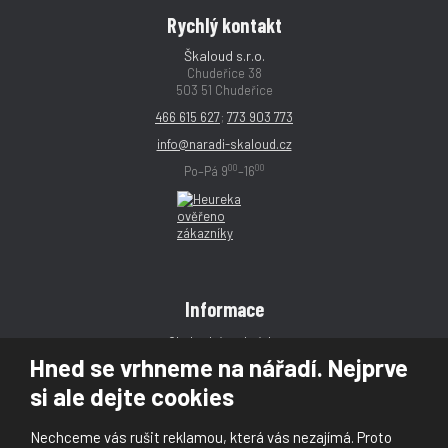
Rychlý kontakt
Škaloud s.r.o.
Chudeřice 38
503 51 Chudeřice
466 615 627
;
773 903 773
info@naradi-skaloud.cz
00
00
Po–Pá 9
–16
Informace
Obchodní podmínky
Hned se vrhneme na nářadí. Nejprve
Reklamace
si ale dejte cookies
Magazín
Poradna
Nechceme vás rušit reklamou, která vás nezajímá. Proto