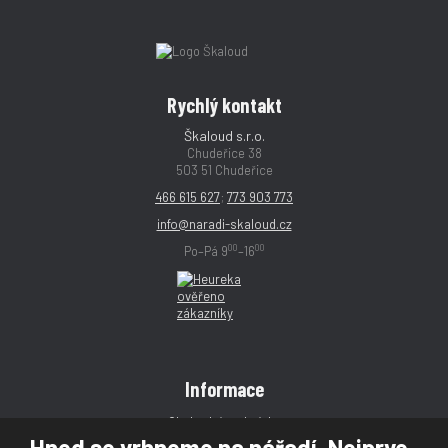
Rychlý kontakt
Škaloud s.r.o.
Chudeřice 38
503 51 Chudeřice
466 615 627
;
773 903 773
info@naradi-skaloud.cz
00
00
Po–Pá 9
–16
Informace
Obchodní podmínky
Hned se vrhneme na nářadí. Nejprve