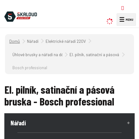
☰
V
y
h
Úvodní strana
Nářadí
Elektrické nářadí 220V
l
e
Úhlové brusky a nářadí na dělení a obrábění kovů 220V
El. pilník, satinační a pásová bruska
d
a
Bosch professional
t
El. pilník, satinační a pásová
bruska - Bosch professional
Nářadí