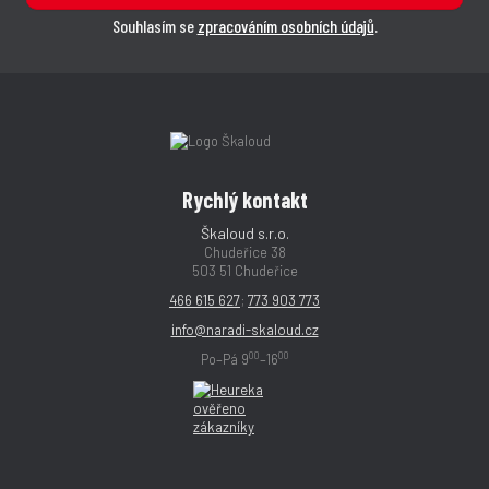
Souhlasím se
zpracováním osobních údajů
.
Rychlý kontakt
Škaloud s.r.o.
Chudeřice 38
503 51 Chudeřice
466 615 627
;
773 903 773
info@naradi-skaloud.cz
00
00
Po–Pá 9
–16