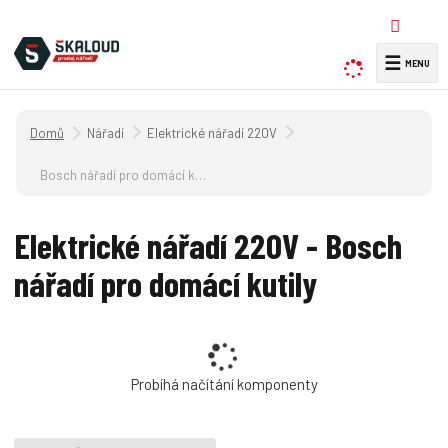
☰
V
y
h
Úvodní strana
Nářadí
Elektrické nářadí 220V
l
e
Bosch nářadí pro domácí kutily
d
a
Elektrické nářadí 220V - Bosch
t
nářadí pro domácí kutily
Probíhá načítání komponenty