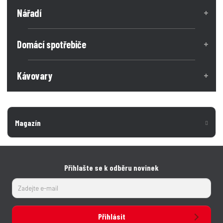
č
o
o
Nářadí
ž
e
ž
s
s
t
t
t
v
v
Domácí spotřebiče
í
í
Kávovary
Magazín
Přihlašte se k odběru novinek
Přihlásit