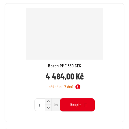
Bosch PMF 350 CES
4 484,00 Kč
běžně do 7 dnů
N
Z
Koupit
ks
a
S
m
v
n
ě
ý
í
n
š
ž
i