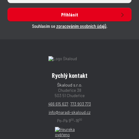
Přihlásit
Souhlasím se
zpracováním osobních údajů
.
Rychlý kontakt
Škaloud s.r.o.
Chudeřice 38
503 51 Chudeřice
466 615 627
;
773 903 773
info@naradi-skaloud.cz
00
00
Po–Pá 9
–16