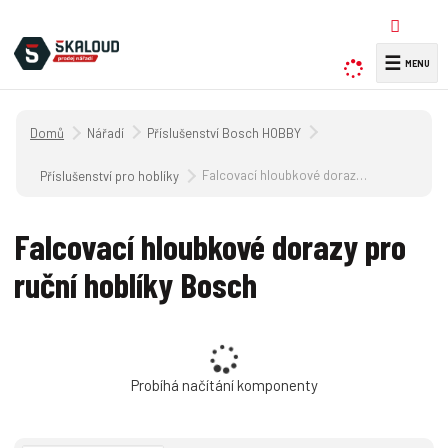
☰
V
y
h
Úvodní strana
Nářadí
Příslušenství Bosch HOBBY
l
e
Falcovací hloubkové dorazy pro ruční hoblíky Bosch
Příslušenství pro hoblíky
d
a
Falcovací hloubkové dorazy pro
t
ruční hoblíky Bosch
Probíhá načítání komponenty