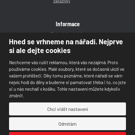
Informace
Obchodní podmínky
Hned se vrhneme na nářadí. Nejprve
Reklamace
si ale dejte cookies
Magazín
Poradna
Nechceme vás rušit reklamou, která vás nezajímá. Proto
Kontakt
používáme cookies. Malé soubory, které se dočasně uloží ve
vašem prohlížeči. Díky tomu poznáme, které nářadí se vám
nejvíc hodí do dílny a budeme si pamatovat třeba i to, co jste
si u nás nechali v košíku. Tohle nastavení můžete kdykoliv
změnit.
© 2026, Škaloud s.r.o.
Chci vidět nastavení
Prohlášení o přístupnosti
|
Ochrana osobních údajů (GDPR)
|
Mapa stránek
|
|
Nastavení cookies
Odmítám
Náš