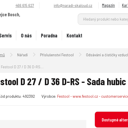
Magazín
Kar
466 615 627
info@naradi-skaloud.cz
ejce Bosch,
.
Servis
O nás
Poradna
Kontakt
Úvodní strana
Nářadí
Příslušenství Festool
Odsávání a čističky vzduc
Festool D 27 / D 36 D-RS - Sada hubic pro čištění
stool D 27 / D 36 D-RS - Sada hubic 
K
Kód produktu:
492392
Výrobce:
Festool - www.festool.cz - customerservi
ó
d
v
Dostupné alter
ý
r