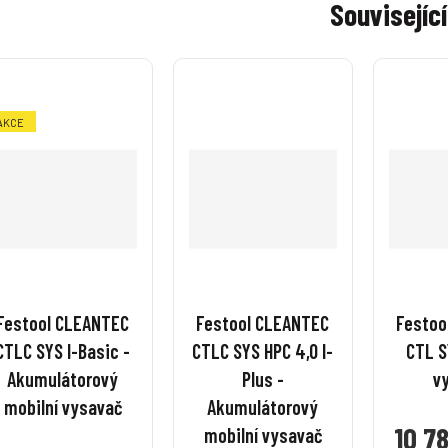
Související
s
s
s
s
s
s
t
t
t
t
t
t
t
t
v
v
v
v
v
v
í
í
í
í
AKCE
Festool CLEANTEC
Festool CLEANTEC
Festoo
CTLC SYS I-Basic -
CTLC SYS HPC 4,0 I-
CTL S
Akumulátorový
Plus -
v
mobilní vysavač
Akumulátorový
10 7
mobilní vysavač