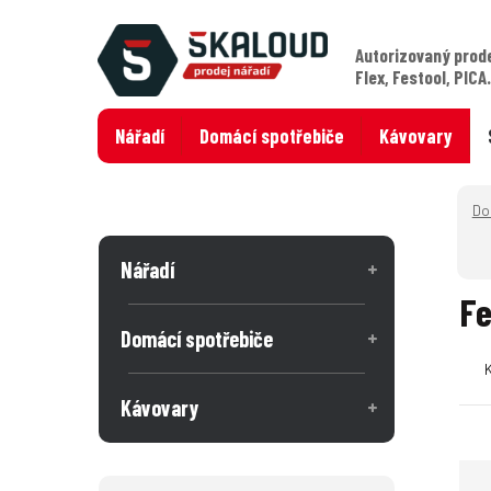
Autorizovaný prod
Flex, Festool, PICA
Nářadí
Domácí spotřebiče
Kávovary
Nářadí
Fe
Domácí spotřebiče
Kávovary