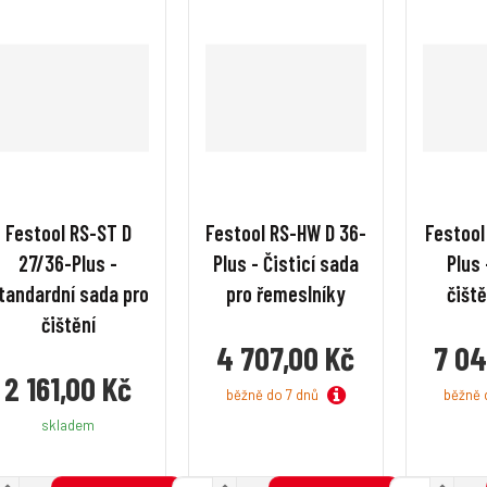
Festool RS-ST D
Festool RS-HW D 36-
Festool
27/36-Plus -
Plus - Čisticí sada
Plus
tandardní sada pro
pro řemeslníky
čišt
čištění
4 707,00 Kč
7 04
2 161,00 Kč
běžně do 7 dnů
běžně 
skladem