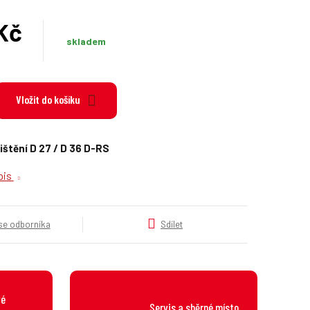
k
a
Kč
t
skladem
e
H
g
o
r
Vložit do košíku
i
e
.
ištění D 27 / D 36 D-RS
.
.
opis
 se odborníka
Sdílet
vé
Servis a sběrné místo