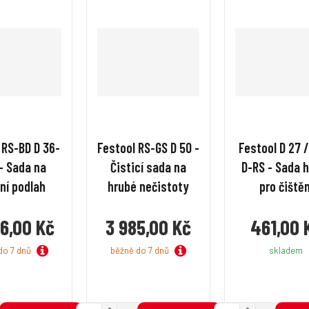
 RS-BD D 36-
Festool RS-GS D 50 -
Festool D 27 /
 - Sada na
Čisticí sada na
D-RS - Sada 
ění podlah
hrubé nečistoty
pro čištěn
6,00 Kč
3 985,00 Kč
461,00 
do 7 dnů
běžně do 7 dnů
skladem