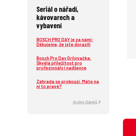
Seriál o nářadí,
kávovarech a
vybavení
BOSCH PRO DAY je za námi:
Děkujeme, že jste dorazili
Bosch Pro Day Grilovačka:
Skvělá příležitost pro
profesionály i nadšence
Zahrada se probouzí. Máte na
ni to pravé?
Archiv článků