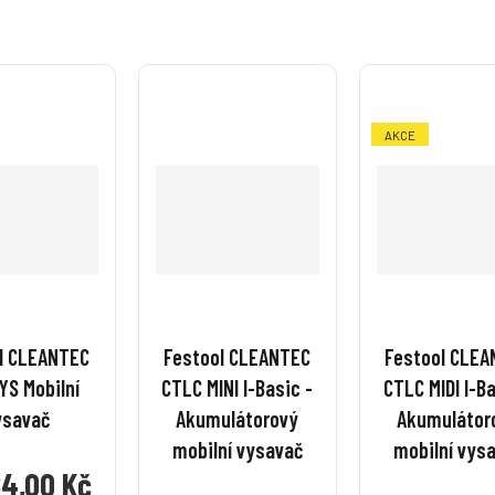
s
s
s
s
t
t
t
t
t
t
v
v
v
v
í
í
í
í
AKCE
l CLEANTEC
Festool CLEANTEC
Festool CLE
YS Mobilní
CTLC MINI I-Basic -
CTLC MIDI I-Ba
ysavač
Akumulátorový
Akumulátor
mobilní vysavač
mobilní vys
84,00 Kč