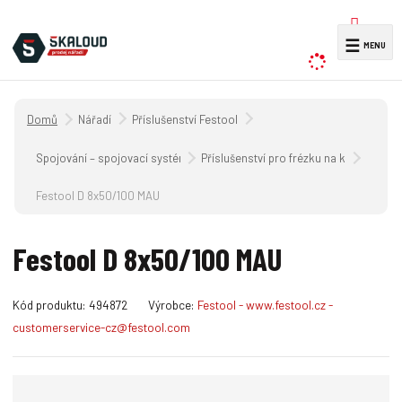
V
☰
y
h
l
Úvodní strana
Nářadí
Příslušenství Festool
e
d
Spojování – spojovací systém DOMINO
Příslušenství pro frézku na kolíkové ot
a
Festool D 8x50/100 MAU
t
Festool D 8x50/100 MAU
K
Kód produktu:
494872
Výrobce:
Festool - www.festool.cz -
ó
customerservice-cz@festool.com
d
v
ý
r