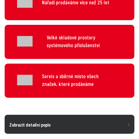
Nářadí prodáváme více než 25 let
Velké skladové prostory
systémového příslušenství
Servis a sběrné místo všech
značek, které prodáváme
Zobrazit detailní popis