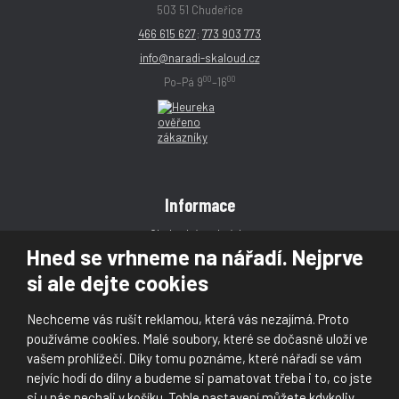
503 51 Chudeřice
466 615 627
;
773 903 773
info@naradi-skaloud.cz
00
00
Po–Pá 9
–16
Informace
Obchodní podmínky
Hned se vrhneme na nářadí. Nejprve
Reklamace
si ale dejte cookies
Magazín
Poradna
Nechceme vás rušit reklamou, která vás nezajímá. Proto
Kontakt
používáme cookies. Malé soubory, které se dočasně uloží ve
vašem prohlížeči. Díky tomu poznáme, které nářadí se vám
nejvíc hodí do dílny a budeme si pamatovat třeba i to, co jste
si u nás nechali v košíku. Tohle nastavení můžete kdykoliv