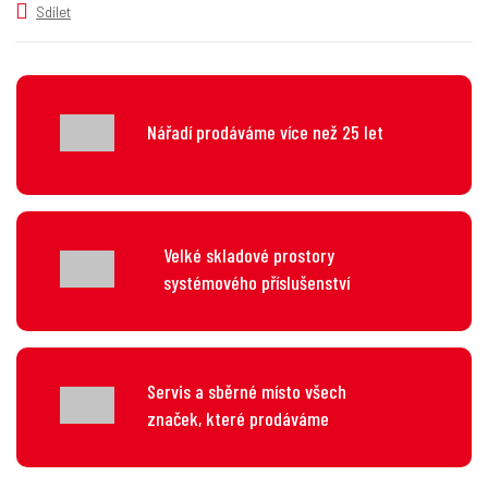
v
t
Sdílet
í
v
í
Nářadí prodáváme více než 25 let
Velké skladové prostory
systémového příslušenství
Servis a sběrné místo všech
značek, které prodáváme