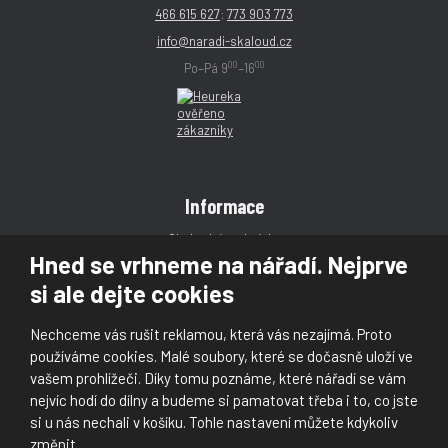
466 615 627
;
773 903 773
info@naradi-skaloud.cz
00
00
Po–Pá 9
–16
Informace
Obchodní podmínky
Hned se vrhneme na nářadí. Nejprve
Reklamace
si ale dejte cookies
Magazín
Poradna
Nechceme vás rušit reklamou, která vás nezajímá. Proto
Kontakt
používáme cookies. Malé soubory, které se dočasně uloží ve
vašem prohlížeči. Díky tomu poznáme, které nářadí se vám
nejvíc hodí do dílny a budeme si pamatovat třeba i to, co jste
si u nás nechali v košíku. Tohle nastavení můžete kdykoliv
změnit.