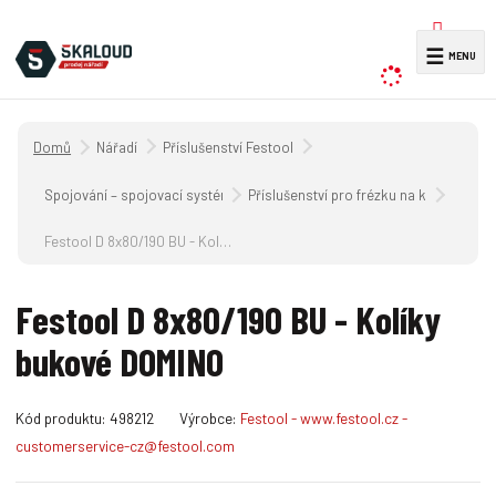
V
☰
y
h
l
Úvodní strana
Nářadí
Příslušenství Festool
e
d
Spojování – spojovací systém DOMINO
Příslušenství pro frézku na kolíkové o
a
Festool D 8x80/190 BU - Kolíky bukové DOMINO
t
Festool D 8x80/190 BU - Kolíky
bukové DOMINO
K
Kód produktu:
498212
Výrobce:
Festool - www.festool.cz -
ó
customerservice-cz@festool.com
d
v