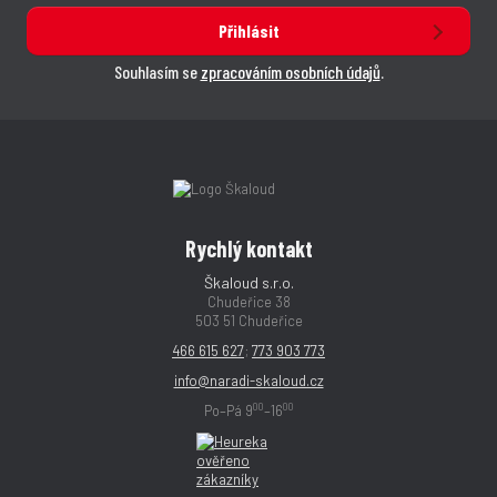
Přihlásit
Souhlasím se
zpracováním osobních údajů
.
Rychlý kontakt
Škaloud s.r.o.
Chudeřice 38
503 51 Chudeřice
466 615 627
;
773 903 773
info@naradi-skaloud.cz
00
00
Po–Pá 9
–16