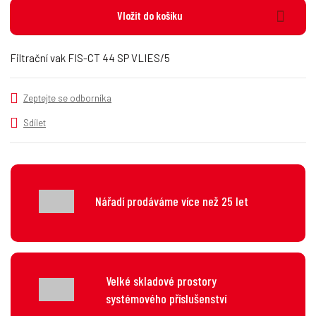
n
i
š
Vložit do košíku
i
t
i
t
m
t
p
n
m
Filtrační vak FIS-CT 44 SP VLIES/5
o
o
n
č
ž
o
s
ž
e
Zeptejte se odborníka
t
s
t
v
t
Sdílet
í
v
í
Nářadí prodáváme více než 25 let
Velké skladové prostory
systémového příslušenství