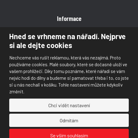
Informace
Obchodní podmínky
Hned se vrhneme na nářadí. Nejprve
Reklamace
si ale dejte cookies
Magazín
Poradna
Nechceme vás rušit reklamou, která vás nezajímá. Proto
Kontakt
používáme cookies. Malé soubory, které se dočasně uloží ve
vašem prohlížeči. Díky tomu poznáme, které nářadí se vám
nejvíc hodí do dílny a budeme si pamatovat třeba i to, co jste
si u nás nechali v košíku. Tohle nastavení můžete kdykoliv
změnit.
© 2026, Škaloud s.r.o.
Chci vidět nastavení
Prohlášení o přístupnosti
|
Ochrana osobních údajů (GDPR)
|
Mapa stránek
|
|
Nastavení cookies
Odmítám
Náš
Náš
Se vším souhlasím