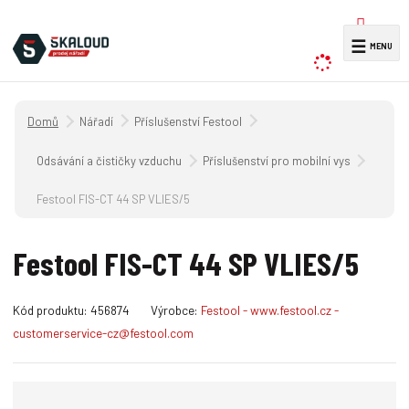
V
☰
y
h
l
Úvodní strana
Nářadí
Příslušenství Festool
e
d
Odsávání a čističky vzduchu
Příslušenství pro mobilní vysavače CT 
a
Festool FIS-CT 44 SP VLIES/5
t
Festool FIS-CT 44 SP VLIES/5
K
Kód produktu:
456874
Výrobce:
Festool - www.festool.cz -
ó
customerservice-cz@festool.com
d
v
ý
r